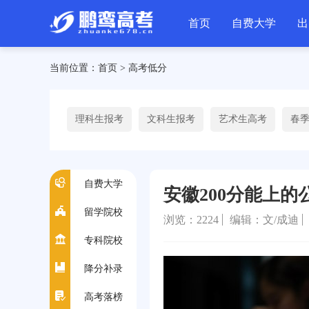
首页
自费大学
出
当前位置：
首页
>
高考低分
理科生报考
文科生报考
艺术生高考
春
自费大学
安徽200分能上的
留学院校
浏览：
2224
编辑：文/成迪
专科院校
降分补录
高考落榜