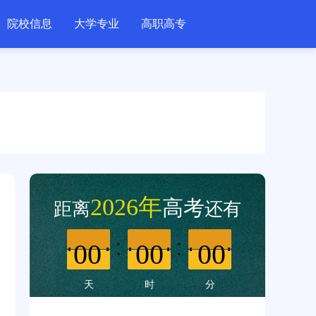
院校信息
大学专业
高职高专
2026年
高考
距离
还有
00
00
00
天
时
分