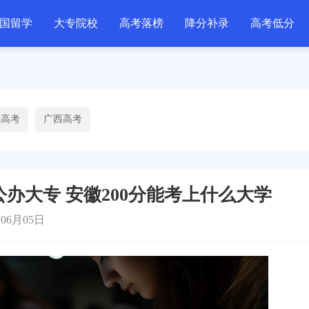
国留学
大专院校
高考落榜
降分补录
高考低分
季高考
广西高考
公办大专 安徽200分能考上什么大学
06月05日