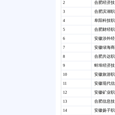
2
合肥经济技
3
合肥滨湖职
4
阜阳科技职
5
合肥财经职
6
安徽涉外经
7
安徽绿海商
8
合肥共达职
9
蚌埠经济技
10
安徽旅游职
11
安徽现代信
12
安徽矿业职
13
合肥信息技
14
安徽扬子职