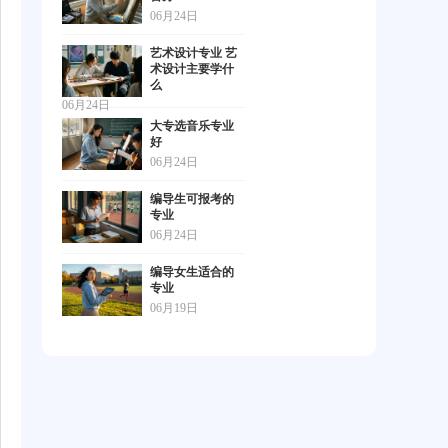
06月24日
艺术设计专业 艺
术设计主要学什
么
06月24日
大专选音乐专业
好
06月24日
编导生可报考的
专业
06月24日
编导女生适合的
专业
06月19日