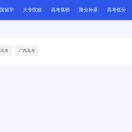
国留学
大专院校
高考落榜
降分补录
高考低分
季高考
广西高考