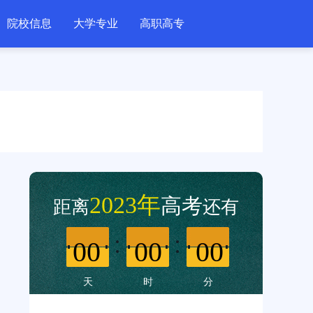
院校信息
大学专业
高职高专
2023年
高考
距离
还有
00
00
00
天
时
分