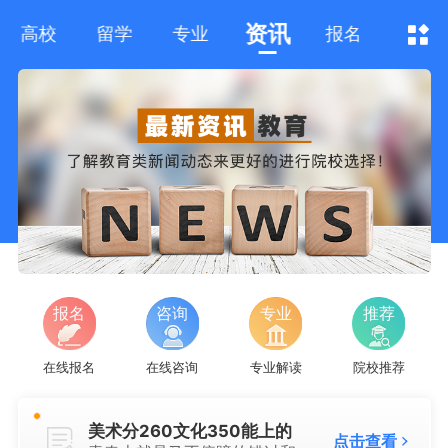
资讯

高校
留学
专业
报名
美术分260文化350能上的
点击查看

青春本就是马不停蹄的错过和相...
报名
咨询
专业
推荐
美术分260文化350能上的
点击查看

在线报名
在线咨询
专业解读
院校推荐
青春本就是马不停蹄的错过和相...
美术分260文化350能上的
点击查看
