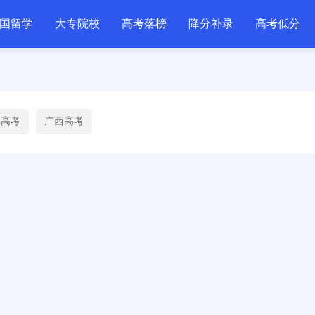
国留学
大专院校
高考落榜
降分补录
高考低分
季高考
广西高考