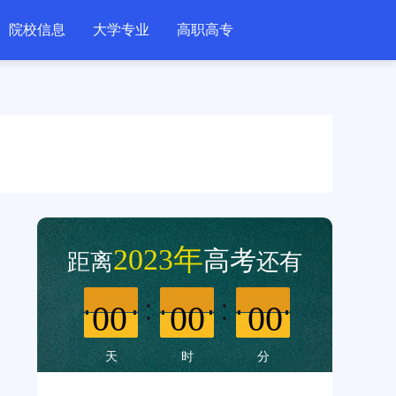
院校信息
大学专业
高职高专
2023年
高考
距离
还有
00
00
00
天
时
分